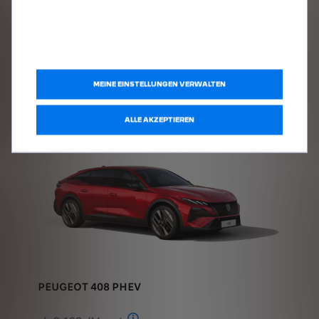
ANGEBOT ANFORDERN
PEUGEOT 408 PHEV
ab € 139,-/Monat
Stand: Juli 2026. Berechnungsbeispiel