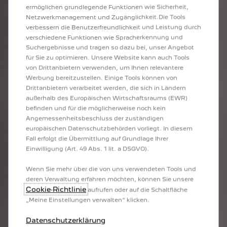
Angemessenheitsbeschluss der zuständigen
europäischen Datenschutzbehörden vorliegt. In diesem
NEUER PEUGEOT 408
Fall erfolgt die Übermittlung auf Grundlage Ihrer
Einwilligung (Art. 49 Abs. 1 lit. a DSGVO).
Wenn Sie mehr über die von uns verwendeten Tools und
deren Verwaltung erfahren möchten, können Sie unsere
Cookie‑Richtlinie
aufrufen oder auf die Schaltfläche
„Meine Einstellungen verwalten“ klicken.
Datenschutzerklärung
PEUGEOT 408 HYBRID
ab € 169,-/Monat
MEINE EINSTELLUNGEN VERWALTEN
Stand: Juli 2026. Berechnungsbeispiel
oder
ALLE AKZEPTIEREN
ab € 30.390,-
Stand: Juli 2026. Kombinierter Verbrauch 